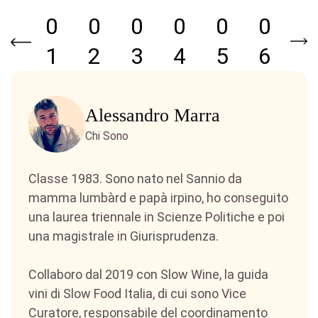
0
0
0
0
0
0
1
2
3
4
5
6
Alessandro Marra
Chi Sono
Classe 1983. Sono nato nel Sannio da
mamma lumbàrd e papà irpino, ho conseguito
una laurea triennale in Scienze Politiche e poi
una magistrale in Giurisprudenza.
Collaboro dal 2019 con Slow Wine, la guida
vini di Slow Food Italia, di cui sono Vice
Curatore, responsabile del coordinamento