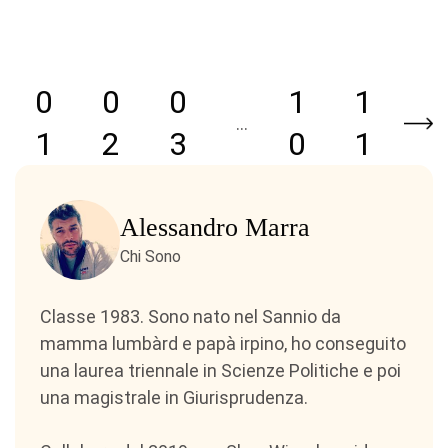
0
0
0
1
1
…
1
2
3
0
1
Alessandro Marra
Chi Sono
Classe 1983. Sono nato nel Sannio da
mamma lumbàrd e papà irpino, ho conseguito
una laurea triennale in Scienze Politiche e poi
una magistrale in Giurisprudenza.