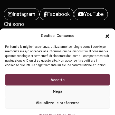
Instagram
Facebook
YouTube
Chi sono
Gestisci Consenso
Contatti
Per fornire le migliori esperienze, utilizziamo tecnologie come i cookie per
Privacy Policy
memorizzare e/o accedere alle informazioni del dispositivo. Il consenso a
queste tecnologie ci permetterà di elaborare dati come il comportamento di
navigazione o ID unici su questo sito. Non acconsentire o ritirare il
Cookie Policy (UE)
consenso può influire negativamente su alcune caratteristiche e funzioni.
Accetta
Nega
All Rights Reserved Copyright ©
2026 - Stralci di
Visualizza le preferenze
Vite
Sviluppato da
Cybear