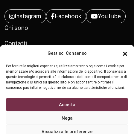
Instagram
Facebook
YouTube
Chi sono
Contatti
Gestisci Consenso
Privacy Policy
Per fornire le migliori esperienze, utilizziamo tecnologie come i cookie per
memorizzare e/o accedere alle informazioni del dispositivo. Il consenso a
Cookie Policy (UE)
queste tecnologie ci permetterà di elaborare dati come il comportamento di
navigazione o ID unici su questo sito. Non acconsentire o ritirare il
consenso può influire negativamente su alcune caratteristiche e funzioni.
Accetta
All Rights Reserved Copyright ©
2026 - Stralci di
Nega
Vite
Sviluppato da
Cybear
Visualizza le preferenze