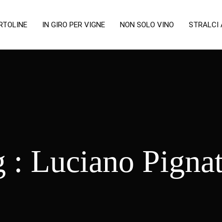
RTOLINE
IN GIRO PER VIGNE
NON SOLO VINO
STRALCI
g :
Luciano Pigna