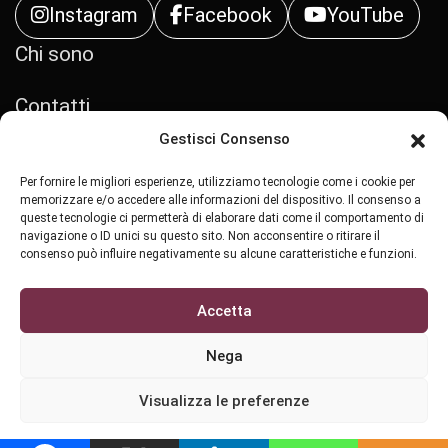
Instagram
Facebook
YouTube
Chi sono
Contatti
Gestisci Consenso
Privacy Policy
Per fornire le migliori esperienze, utilizziamo tecnologie come i cookie per
memorizzare e/o accedere alle informazioni del dispositivo. Il consenso a
Cookie Policy (UE)
queste tecnologie ci permetterà di elaborare dati come il comportamento di
navigazione o ID unici su questo sito. Non acconsentire o ritirare il
consenso può influire negativamente su alcune caratteristiche e funzioni.
Accetta
All Rights Reserved Copyright ©
2026 - Stralci di
Nega
Vite
Sviluppato da
Cybear
Visualizza le preferenze