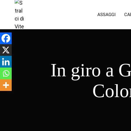
ASSAGGI
CA
In giro a 
Colo