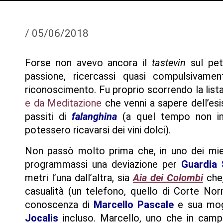
/
05/06/2018
Forse non avevo ancora il
tastevin
sul pet
passione, ricercassi quasi compulsivame
riconoscimento. Fu proprio scorrendo la lista 
e da Meditazione
che venni a sapere dell’es
passiti di
falanghina
(a quel tempo non imm
potessero ricavarsi dei vini dolci).
Non passò molto prima che, in uno dei miei 
programmassi una deviazione per
Guardia
metri l’una dall’altra, sia
Aia dei Colombi
che
casualità (un telefono, quello di Corte Nor
conoscenza di
Marcello Pascale
e sua mo
Jocalis
incluso. Marcello, uno che in campa