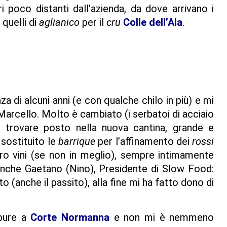
ri poco distanti dall’azienda, da dove arrivano i
 quelli di
aglianico
per il
cru
Colle dell’Aia
.
za di alcuni anni (e con qualche chilo in più) e mi
arcello. Molto è cambiato (i serbatoi di acciaio
er trovare posto nella nuova cantina, grande e
 sostituito le
barrique
per l’affinamento dei
rossi
 loro vini (se non in meglio), sempre intimamente
ra anche Gaetano (Nino), Presidente di Slow Food:
 (anche il passito), alla fine mi ha fatto dono di
 pure a
Corte Normanna
e non mi è nemmeno