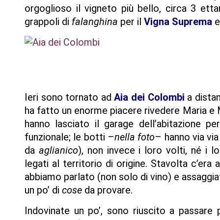
orgoglioso il vigneto più bello, circa 3 etta
grappoli di
falanghina
per il
Vigna Suprema
e
Ieri sono tornato ad
Aia dei Colombi
a distan
ha fatto un enorme piacere rivedere Maria e M
hanno lasciato il garage dell’abitazione p
funzionale; le botti –
nella foto
– hanno via via
da
aglianico
), non invece i loro volti, né i
legati al territorio di origine. Stavolta c’e
abbiamo parlato (non solo di vino) e assaggiato
un po’ di
cose
da provare.
Indovinate un po’, sono riuscito a passare