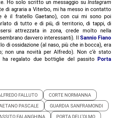
nte. Ho solo scritto un messaggio su
Instagram
te di agraria a Viterbo, mi ha messo in contatto
re è il fratello Gaetano), con cui mi sono poi
ato di tutto e di più, di territorio, di tappi, di
sersi attrezzata in zona, crede molto nella
i sembrano davvero interessanti). Il
Sannio Fiano
o di ossidazione (al naso, più che in bocca), era
 non una novità per Alfredo). Non c’è stato
i ha regalato due bottiglie del passito
Porta
ALFREDO FALLUTO
CORTE NORMANNA
AETANO PASCALE
GUARDIA SANFRAMONDI
ASSITO FALANGHINA
PORTA DELL'OLMO