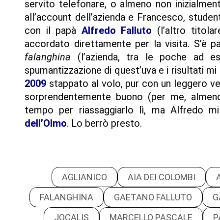
servito telefonare, o almeno non inizialme
all’account dell’azienda e Francesco, studen
con il papà
Alfredo Falluto
(l’altro titola
accordato direttamente per la visita. S’è parl
falanghina
(l’azienda, tra le poche ad es
spumantizzazione di quest’uva e i risultati m
2009
stappato al volo, pur con un leggero vel
sorprendentemente buono (per me, almeno;
tempo per riassaggiarlo lì, ma Alfredo m
dell’Olmo
. Lo berrò presto.
AGLIANICO
AIA DEI COLOMBI
FALANGHINA
GAETANO FALLUTO
G
JOCALIS
MARCELLO PASCALE
P