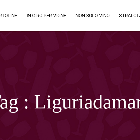
RTOLINE
IN GIRO PER VIGNE
NON SOLO VINO
STRALCI
ag :
Liguriadama