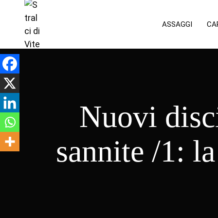
ASSAGGI
CA
Nuovi disc
sannite /1: