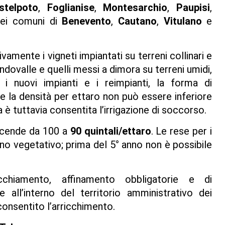
stelpoto
,
Foglianise
,
Montesarchio
,
Paupisi
,
dei comuni di
Benevento
,
Cautano
,
Vitulano
e
amente i vigneti impiantati su terreni collinari e
ondovalle e quelli messi a dimora su terreni umidi,
i nuovi impianti e i reimpianti, la forma di
e la densità per ettaro non può essere inferiore
a è tuttavia consentita l’irrigazione di soccorso.
cende da 100 a
90 quintali/ettaro
. Le rese per i
nno vegetativo; prima del 5° anno non è possibile
ecchiamento, affinamento obbligatorie e di
all’interno del territorio amministrativo dei
consentito l’arricchimento.