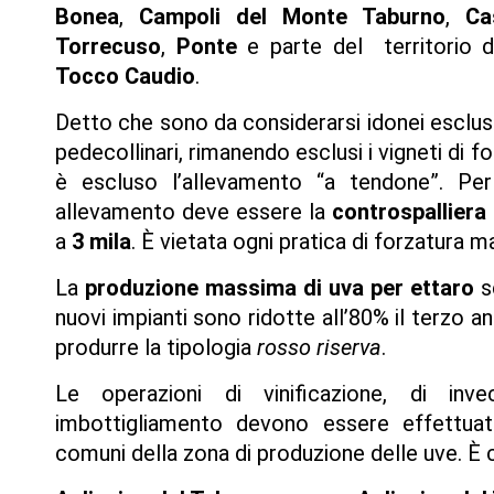
Bonea
,
Campoli del Monte Taburno
,
Ca
Torrecuso
,
Ponte
e parte del territorio 
Tocco Caudio
.
Detto che sono da considerarsi idonei esclusiv
pedecollinari, rimanendo esclusi i vigneti di f
è escluso l’allevamento “a tendone”. Per 
allevamento deve essere la
controspalliera
a
3 mila
. È vietata ogni pratica di forzatura m
La
produzione massima di uva per ettaro
s
nuovi impianti sono ridotte all’80% il terzo a
produrre la tipologia
rosso riserva
.
Le operazioni di vinificazione, di inv
imbottigliamento devono essere effettuate 
comuni della zona di produzione delle uve. È 