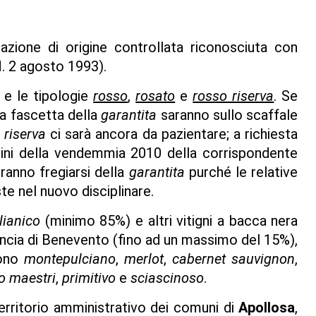
zione di origine controllata riconosciuta con
M. 2 agosto 1993).
e le tipologie
rosso
,
rosato
e
rosso riserva
. Se
la fascetta della
garantita
saranno sullo scaffale
a
riserva
ci sarà ancora da pazientare; a richiesta
 vini della vendemmia 2010 della corrispondente
ranno fregiarsi della
garantita
purché le relative
ste nel nuovo disciplinare.
lianico
(minimo 85%) e altri vitigni a bacca nera
vincia di Benevento (fino ad un massimo del 15%),
sono
montepulciano
,
merlot
,
cabernet sauvignon
,
o maestri
,
primitivo
e
sciascinoso
.
rritorio amministrativo dei comuni di
Apollosa
,