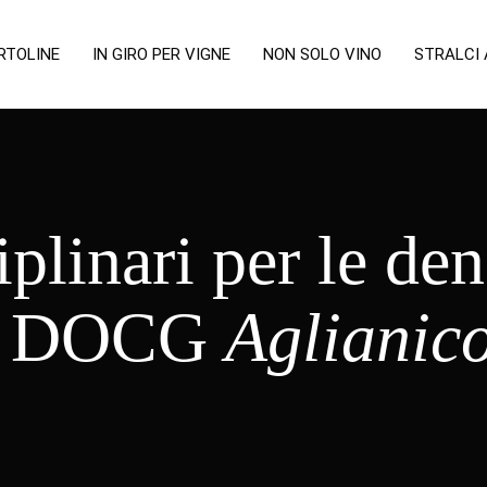
RTOLINE
IN GIRO PER VIGNE
NON SOLO VINO
STRALCI
iplinari per le de
 la DOCG
Aglianic