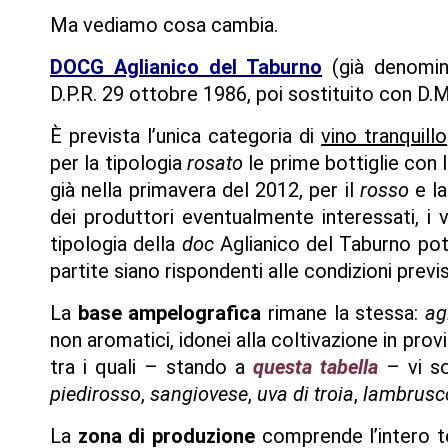
Ma vediamo cosa cambia.
DOCG Aglianico del Taburno
(già denomina
D.P.R. 29 ottobre 1986, poi sostituito con D.
È prevista l’unica categoria di
vino tranquillo
per la tipologia
rosato
le prime bottiglie con 
già nella primavera del 2012, per il
rosso
e l
dei produttori eventualmente interessati, i
tipologia della
doc
Aglianico del Taburno pot
partite siano rispondenti alle condizioni previ
La
base ampelografica
rimane la stessa:
ag
non aromatici, idonei alla coltivazione in pro
tra i quali – stando a
questa tabella
– vi 
piedirosso
,
sangiovese
,
uva di troia
,
lambrusc
La
zona di produzione
comprende l’intero te