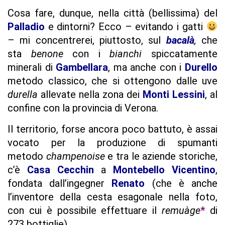
Cosa fare, dunque, nella città (bellissima) del
Palladio
e dintorni? Ecco – evitando i gatti
– mi concentrerei, piuttosto, sul
bacalà
,
che
sta
benone
con i
bianchi
spiccatamente
minerali di
Gambellara
,
ma anche con i
Durello
metodo classico, che si ottengono dalle uve
durella
allevate nella zona dei
Monti Lessini
, al
confine con la provincia di Verona.
Il territorio, forse ancora poco battuto, è assai
vocato per la produzione di spumanti
metodo
champenoise
e
tra le aziende storiche,
c’è
Casa Cecchin
a
Montebello Vicentino
,
fondata dall’ingegner
Renato
(che è anche
l’inventore della cesta esagonale nella foto,
con cui è possibile effettuare il
remuàge
*
di
273 bottiglie).