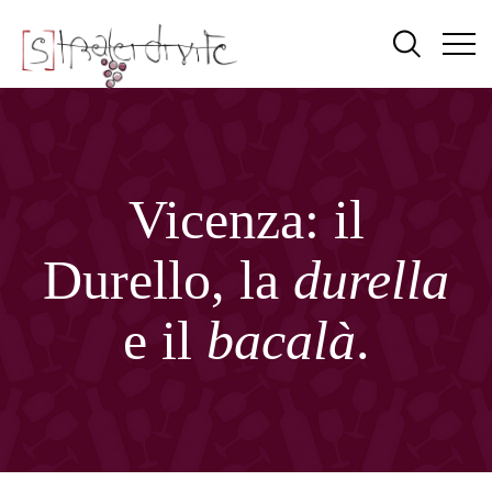
Vicenza: il
Durello, la
durella
e il
bacalà
.