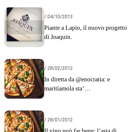
/ 04/10/2013
Piante a Lapio, il nuovo progetto
di Joaquin.
/ 28/02/2012
In diretta da @enocratia: e
maritiamola sta’
#mozzarelladibufala, ovvero
#BufalaMi
/ 28/01/2012
Il vino può far bene: l’asta di